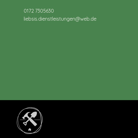
0172 7305630
liebsis.dienstleistungen@web.de