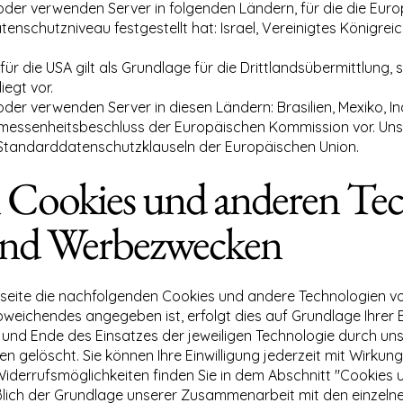
/oder verwenden Server in folgenden Ländern, für die die Eu
schutzniveau festgestellt hat: Israel, Vereinigtes Königreic
 die USA gilt als Grundlage für die Drittlandsübermittlung, so
liegt vor.
oder verwenden Server in diesen Ländern: Brasilien, Mexiko, Ind
gemessenheitsbeschluss der Europäischen Kommission vor. Un
: Standarddatenschutzklauseln der Europäischen Union.
n Cookies und anderen Te
und Werbezwecken
eite die nachfolgenden Cookies und andere Technologien von
weichendes angegeben ist, erfolgt dies auf Grundlage Ihrer Einw
l und Ende des Einsatzes der jeweiligen Technologie durch un
löscht. Sie können Ihre Einwilligung jederzeit mit Wirkung 
Widerrufsmöglichkeiten finden Sie in dem Abschnitt "Cookies 
ßlich der Grundlage unserer Zusammenarbeit mit den einzelne