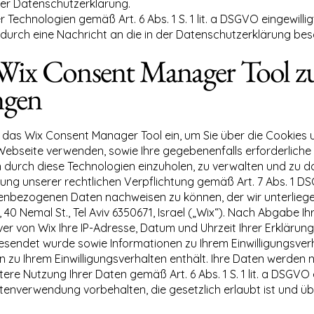
er Datenschutzerklärung.
 Technologien gemäß Art. 6 Abs. 1 S. 1 lit. a DSGVO eingewillig
en durch eine Nachricht an die in der Datenschutzerklärung be
s Wix Consent Manager Tool z
ngen
 das Wix Consent Manager Tool ein, um Sie über die Cookies
 Webseite verwenden, sowie Ihre gegebenenfalls erforderliche 
durch diese Technologien einzuholen, zu verwalten und zu do
füllung unserer rechtlichen Verpflichtung gemäß Art. 7 Abs. 1 DS
onenbezogenen Daten nachweisen zu können, der wir unterlie
, 40 Nemal St., Tel Aviv 6350671, Israel („Wix“). Nach Abgabe I
r von Wix Ihre IP-Adresse, Datum und Uhrzeit Ihrer Erklärun
esendet wurde sowie Informationen zu Ihrem Einwilligungsver
n zu Ihrem Einwilligungsverhalten enthält. Ihre Daten werden
itere Nutzung Ihrer Daten gemäß Art. 6 Abs. 1 S. 1 lit. a DSGVO
nverwendung vorbehalten, die gesetzlich erlaubt ist und über 