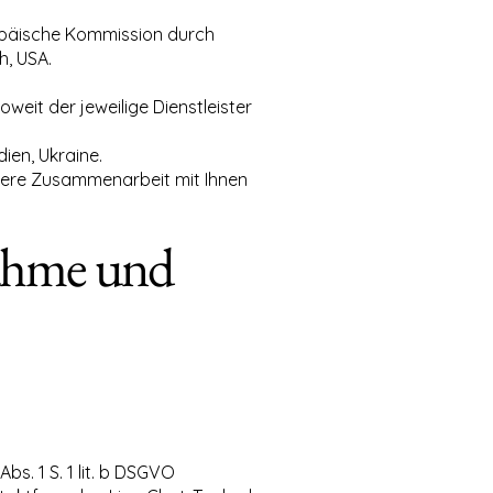
ropäische Kommission durch
h, USA.
weit der jeweilige Dienstleister
ien, Ukraine.
sere Zusammenarbeit mit Ihnen
nahme und
s. 1 S. 1 lit. b DSGVO