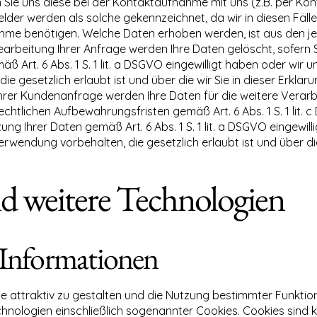
ie uns diese bei der Kontaktaufnahme mit uns (z.B. per Kont
ichtfelder werden als solche gekennzeichnet, da wir in diesen Fä
hme benötigen. Welche Daten erhoben werden, ist aus den j
Bearbeitung Ihrer Anfrage werden Ihre Daten gelöscht, sofern S
ß Art. 6 Abs. 1 S. 1 lit. a DSGVO eingewilligt haben oder wir
 gesetzlich erlaubt ist und über die wir Sie in dieser Erkläru
Ihrer Kundenanfrage werden Ihre Daten für die weitere Verar
chtlichen Aufbewahrungsfristen gemäß Art. 6 Abs. 1 S. 1 lit. c
ung Ihrer Daten gemäß Art. 6 Abs. 1 S. 1 lit. a DSGVO eingewill
endung vorbehalten, die gesetzlich erlaubt ist und über die 
nd weitere Technologien
 Informationen
 attraktiv zu gestalten und die Nutzung bestimmter Funkti
hnologien einschließlich sogenannter Cookies. Cookies sind kl