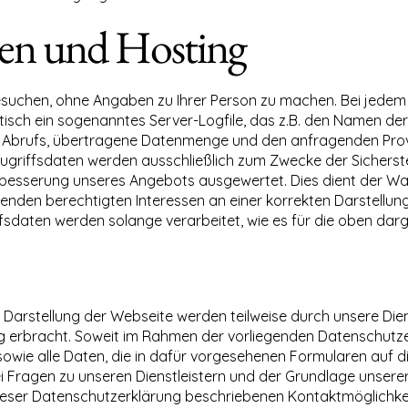
ten und Hosting
suchen, ohne Angaben zu Ihrer Person zu machen. Bei jedem 
isch ein sogenanntes Server-Logfile, das z.B. den Namen der 
 Abrufs, übertragene Datenmenge und den anfragenden Provi
ugriffsdaten werden ausschließlich zum Zwecke der Sicherste
erbesserung unseres Angebots ausgewertet. Dies dient der W
den berechtigten Interessen an einer korrekten Darstellun
griffsdaten werden solange verarbeitet, wie es für die oben darg
 Darstellung der Webseite werden teilweise durch unsere Dien
g erbracht. Soweit im Rahmen der vorliegenden Datenschutzer
 sowie alle Daten, die in dafür vorgesehenen Formularen auf
Bei Fragen zu unseren Dienstleistern und der Grundlage unser
 dieser Datenschutzerklärung beschriebenen Kontaktmöglichkei