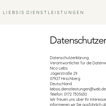
L I E B S I S D I E N S T L E I S T U N G E N
Datenschutze
Datenschutzerklärung
Verantwortlicher für die Datenve
Nico Liebs
Jägerstraße 29
07927 Hirschberg
Deutschland
liebsis.dienstleistungen@web.de
Telefon: 0172 7305630
Wir freuen uns über Ihr Interess
informieren wir Sie ausführlich 