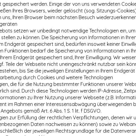
 gespeichert werden. Einige der von uns verwendeten Cooki
ießen Ihres Browsers, wieder gelöscht (sog. Sitzungs-Cookies
 uns, Ihren Browser beim nächsten Besuch wiederzuerkennen 
dgeräten
ebots setzen wir unbedingt notwendige Technologien ein, u
stellen zu können. Die Speicherung von Informationen in Ihre
em Endgerät gespeichert sind, bedürfen insoweit keiner Einwill
hen Funktionen bedarf die Speicherung von Informationen in I
 Ihrem Endgerät gespeichert sind, Ihrer Einwilligung. Wir weise
gf. Teile der Webseite nicht uneingeschränkt nutzbar sein könn
estehen, bis Sie die jeweiligen Einstellungen in Ihrem Endger
arbeitung durch Cookies und weitere Technologien
en, die für die Nutzung bestimmter Funktionen unserer Websei
lich sind. Durch diese Technologien werden IP-Adresse, Zeit
ormationen zu Ihrer Nutzung unserer Webseite (z.B. Informat
dient im Rahmen einer Interessensabwägung überwiegenden be
Angebots gemäß Art. 6 Abs. 1 S. 1 lit. f DSGVO.
 zur Erfüllung der rechtlichen Verpflichtungen, denen wir un
onenbezogenen Daten nachweisen zu können) sowie zu Webana
schließlich der jeweiligen Rechtsgrundlage für die Datenverar